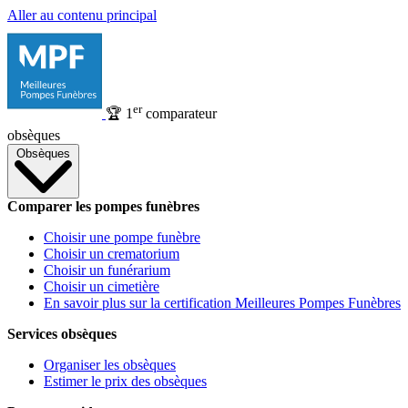
Aller au contenu principal
er
🏆
1
comparateur
obsèques
Obsèques
Comparer les pompes funèbres
Choisir une pompe funèbre
Choisir un crematorium
Choisir un funérarium
Choisir un cimetière
En savoir plus sur la certification Meilleures Pompes Funèbres
Services obsèques
Organiser les obsèques
Estimer le prix des obsèques