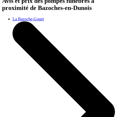
Avis et prix des
pompes funèbres
à
proximité de Bazoches-en-Dunois
La Bazoche-Gouet