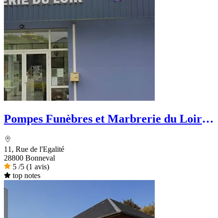
Pompes Funèbres et Marbrerie du Loir -
PFG
11, Rue de l'Egalité
28800 Bonneval
5
/5
(1 avis)
top notes