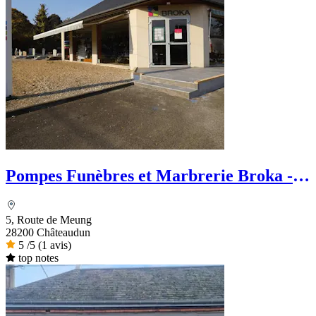
Pompes Funèbres et Marbrerie Broka -
Le Choix Funéraire
5, Route de Meung
28200 Châteaudun
5
/5
(1 avis)
top notes