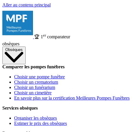
Aller au contenu principal
er
🏆
1
comparateur
obsèques
Obsèques
Comparer les pompes funèbres
Choisir une pompe funèbre
Choisir un crematorium
Choisir un funérarium
Choisir un cimetière
En savoir plus sur la certification Meilleures Pompes Funèbres
Services obsèques
Organiser les obsèques
Estimer le prix des obsèques