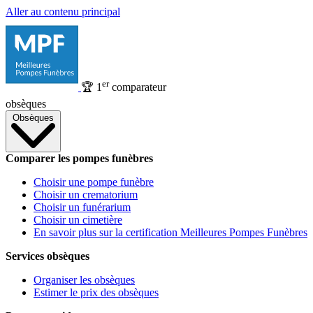
Aller au contenu principal
er
🏆
1
comparateur
obsèques
Obsèques
Comparer les pompes funèbres
Choisir une pompe funèbre
Choisir un crematorium
Choisir un funérarium
Choisir un cimetière
En savoir plus sur la certification Meilleures Pompes Funèbres
Services obsèques
Organiser les obsèques
Estimer le prix des obsèques