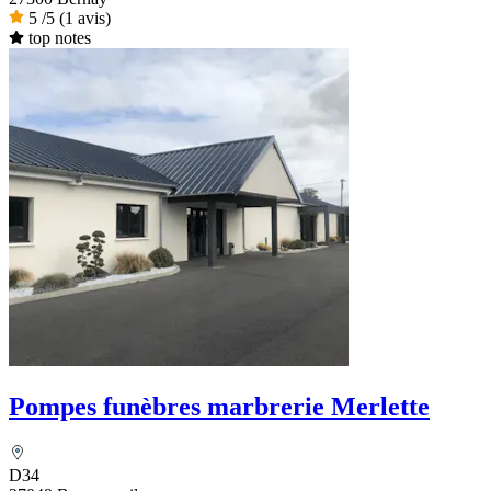
5
/5
(1 avis)
top notes
Pompes funèbres marbrerie Merlette
D34