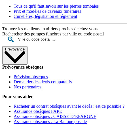
Tous ce qu'il faut savoir sur les pierres tombales
Prix et modèles de caveaux funéraires
Cimetières, législiation et réglement
Trouvez les meilleurs marbriers proches de chez vous
Rechercher des pompes funèbres par ville ou code postal
Prévoyance
Prévoyance obsèques
Prévision obsèques
Demander des devis comparatifs
Nos partenaires
Pour vous aider
Racheter un contrat obsèques avant le décès : est-ce possible ?
Assurance obsèques FAPE
Assurance obsèques : CAISSE D’EPARGNE
Assurance obsèques : La Banque postale