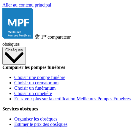
Aller au contenu principal
er
🏆
1
comparateur
obsèques
Obsèques
Comparer les pompes funèbres
Choisir une pompe funèbre
Choisir un crematorium
Choisir un funérarium
Choisir un cimetière
En savoir plus sur la certification Meilleures Pompes Funèbres
Services obsèques
Organiser les obsèques
Estimer le prix des obsèques