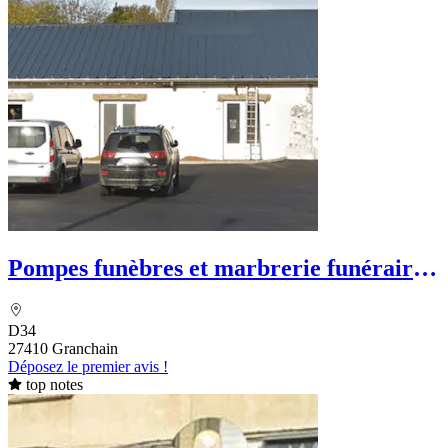
Pompes funèbres et marbrerie funéraire
Merlette
D34
27410 Granchain
Déposez le premier avis !
top notes