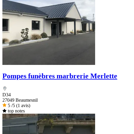
Pompes funèbres marbrerie Merlette
D34
27049 Beaumesnil
5
/5
(1 avis)
top notes