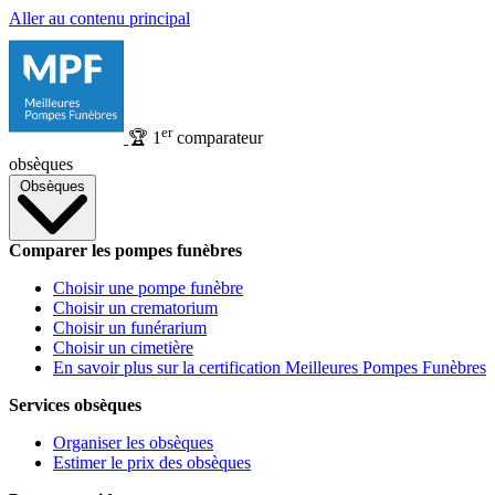
Aller au contenu principal
er
🏆
1
comparateur
obsèques
Obsèques
Comparer les pompes funèbres
Choisir une pompe funèbre
Choisir un crematorium
Choisir un funérarium
Choisir un cimetière
En savoir plus sur la certification Meilleures Pompes Funèbres
Services obsèques
Organiser les obsèques
Estimer le prix des obsèques