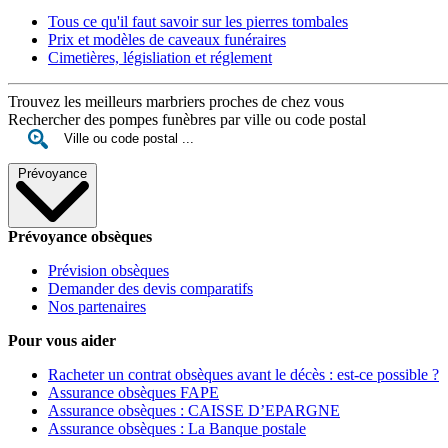
Tous ce qu'il faut savoir sur les pierres tombales
Prix et modèles de caveaux funéraires
Cimetières, législiation et réglement
Trouvez les meilleurs marbriers proches de chez vous
Rechercher des pompes funèbres par ville ou code postal
Prévoyance
Prévoyance obsèques
Prévision obsèques
Demander des devis comparatifs
Nos partenaires
Pour vous aider
Racheter un contrat obsèques avant le décès : est-ce possible ?
Assurance obsèques FAPE
Assurance obsèques : CAISSE D’EPARGNE
Assurance obsèques : La Banque postale