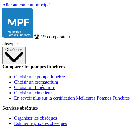
Aller au contenu principal
er
🏆
1
comparateur
obsèques
Obsèques
Comparer les pompes funèbres
Choisir une pompe funèbre
Choisir un crematorium
Choisir un funérarium
Choisir un cimetière
En savoir plus sur la certification Meilleures Pompes Funèbres
Services obsèques
Organiser les obsèques
Estimer le prix des obsèques