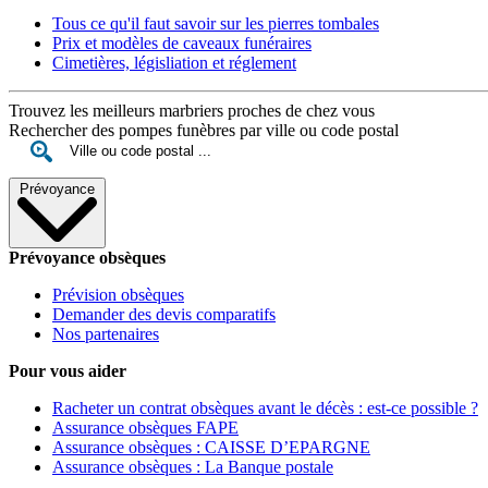
Tous ce qu'il faut savoir sur les pierres tombales
Prix et modèles de caveaux funéraires
Cimetières, législiation et réglement
Trouvez les meilleurs marbriers proches de chez vous
Rechercher des pompes funèbres par ville ou code postal
Prévoyance
Prévoyance obsèques
Prévision obsèques
Demander des devis comparatifs
Nos partenaires
Pour vous aider
Racheter un contrat obsèques avant le décès : est-ce possible ?
Assurance obsèques FAPE
Assurance obsèques : CAISSE D’EPARGNE
Assurance obsèques : La Banque postale