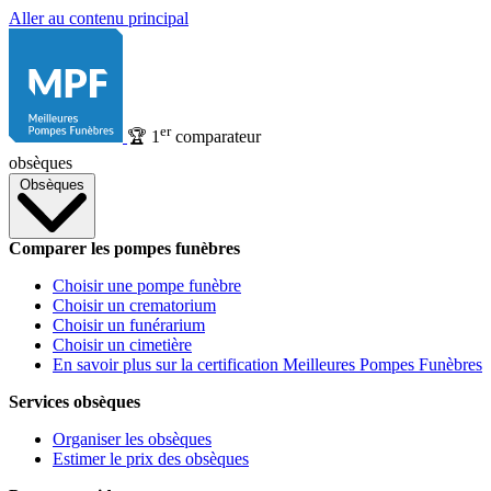
Aller au contenu principal
er
🏆
1
comparateur
obsèques
Obsèques
Comparer les pompes funèbres
Choisir une pompe funèbre
Choisir un crematorium
Choisir un funérarium
Choisir un cimetière
En savoir plus sur la certification Meilleures Pompes Funèbres
Services obsèques
Organiser les obsèques
Estimer le prix des obsèques