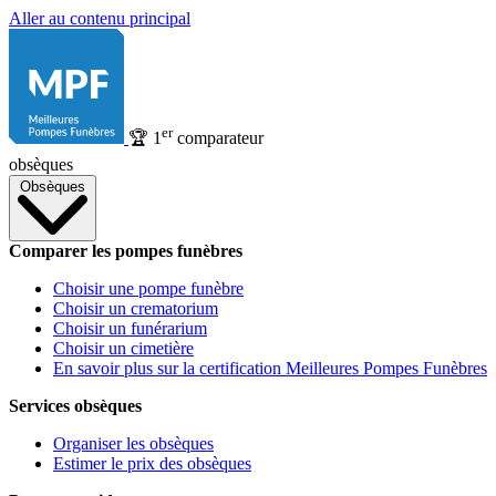
Aller au contenu principal
er
🏆
1
comparateur
obsèques
Obsèques
Comparer les pompes funèbres
Choisir une pompe funèbre
Choisir un crematorium
Choisir un funérarium
Choisir un cimetière
En savoir plus sur la certification Meilleures Pompes Funèbres
Services obsèques
Organiser les obsèques
Estimer le prix des obsèques