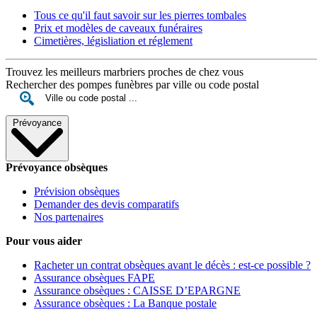
Tous ce qu'il faut savoir sur les pierres tombales
Prix et modèles de caveaux funéraires
Cimetières, législiation et réglement
Trouvez les meilleurs marbriers proches de chez vous
Rechercher des pompes funèbres par ville ou code postal
Prévoyance
Prévoyance obsèques
Prévision obsèques
Demander des devis comparatifs
Nos partenaires
Pour vous aider
Racheter un contrat obsèques avant le décès : est-ce possible ?
Assurance obsèques FAPE
Assurance obsèques : CAISSE D’EPARGNE
Assurance obsèques : La Banque postale