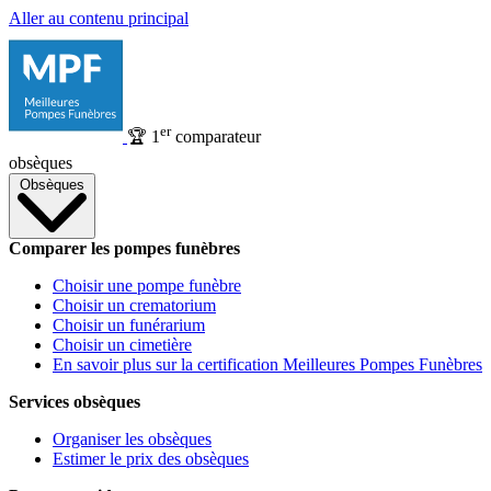
Aller au contenu principal
er
🏆
1
comparateur
obsèques
Obsèques
Comparer les pompes funèbres
Choisir une pompe funèbre
Choisir un crematorium
Choisir un funérarium
Choisir un cimetière
En savoir plus sur la certification Meilleures Pompes Funèbres
Services obsèques
Organiser les obsèques
Estimer le prix des obsèques