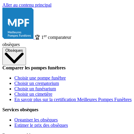
Aller au contenu principal
er
🏆
1
comparateur
obsèques
Obsèques
Comparer les pompes funèbres
Choisir une pompe funèbre
Choisir un crematorium
Choisir un funérarium
Choisir un cimetière
En savoir plus sur la certification Meilleures Pompes Funèbres
Services obsèques
Organiser les obsèques
Estimer le prix des obsèques