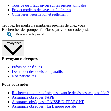
Tous ce qu'il faut savoir sur les pierres tombales
Prix et modèles de caveaux funéraires
Cimetières, législiation et réglement
Trouvez les meilleurs marbriers proches de chez vous
Rechercher des pompes funèbres par ville ou code postal
Prévoyance
Prévoyance obsèques
Prévision obsèques
Demander des devis comparatifs
Nos partenaires
Pour vous aider
Racheter un contrat obsèques avant le décès : est-ce possible ?
Assurance obsèques FAPE
Assurance obsèques : CAISSE D’EPARGNE
Assurance obsèques : La Banque postale