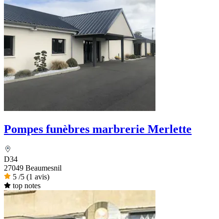
Pompes funèbres marbrerie Merlette
D34
27049 Beaumesnil
5
/5
(1 avis)
top notes