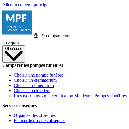
Aller au contenu principal
er
🏆
1
comparateur
obsèques
Obsèques
Comparer les pompes funèbres
Choisir une pompe funèbre
Choisir un crematorium
Choisir un funérarium
Choisir un cimetière
En savoir plus sur la certification Meilleures Pompes Funèbres
Services obsèques
Organiser les obsèques
Estimer le prix des obsèques