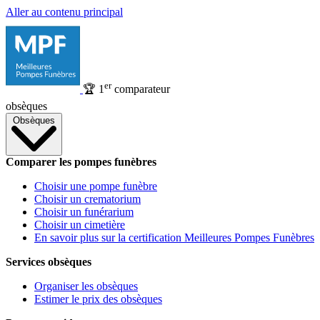
Aller au contenu principal
er
🏆
1
comparateur
obsèques
Obsèques
Comparer les pompes funèbres
Choisir une pompe funèbre
Choisir un crematorium
Choisir un funérarium
Choisir un cimetière
En savoir plus sur la certification Meilleures Pompes Funèbres
Services obsèques
Organiser les obsèques
Estimer le prix des obsèques