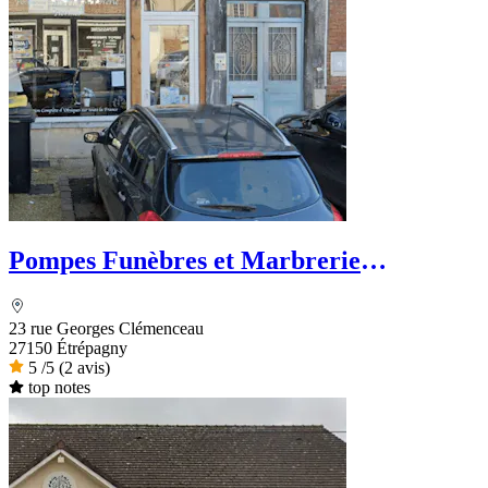
Pompes Funèbres et Marbrerie
HERMES
23 rue Georges Clémenceau
27150 Étrépagny
5
/5
(2 avis)
top notes