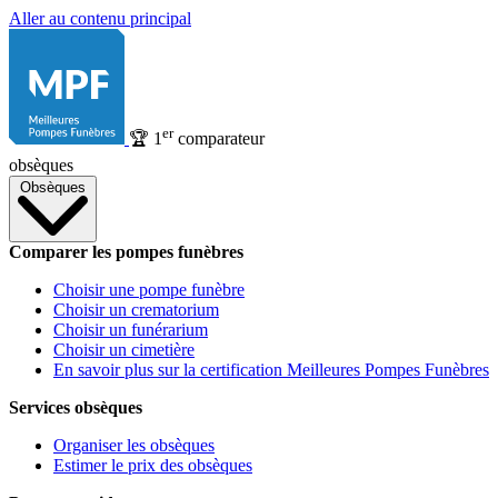
Aller au contenu principal
er
🏆
1
comparateur
obsèques
Obsèques
Comparer les pompes funèbres
Choisir une pompe funèbre
Choisir un crematorium
Choisir un funérarium
Choisir un cimetière
En savoir plus sur la certification Meilleures Pompes Funèbres
Services obsèques
Organiser les obsèques
Estimer le prix des obsèques