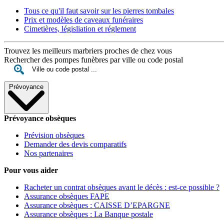
Tous ce qu'il faut savoir sur les pierres tombales
Prix et modèles de caveaux funéraires
Cimetières, législiation et réglement
Trouvez les meilleurs marbriers proches de chez vous
Rechercher des pompes funèbres par ville ou code postal
Prévoyance
Prévoyance obsèques
Prévision obsèques
Demander des devis comparatifs
Nos partenaires
Pour vous aider
Racheter un contrat obsèques avant le décès : est-ce possible ?
Assurance obsèques FAPE
Assurance obsèques : CAISSE D’EPARGNE
Assurance obsèques : La Banque postale