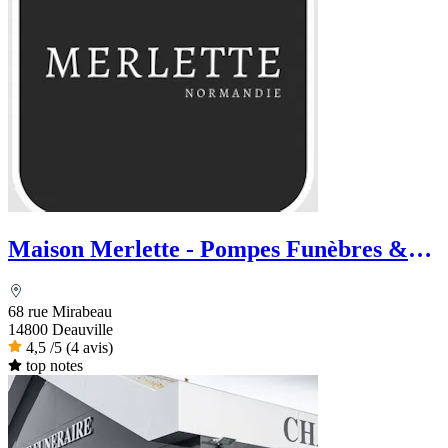
Maison Merlette - Pompes Funèbres &
Marbrerie
68 rue Mirabeau
14800 Deauville
4,5
/5
(4 avis)
top notes