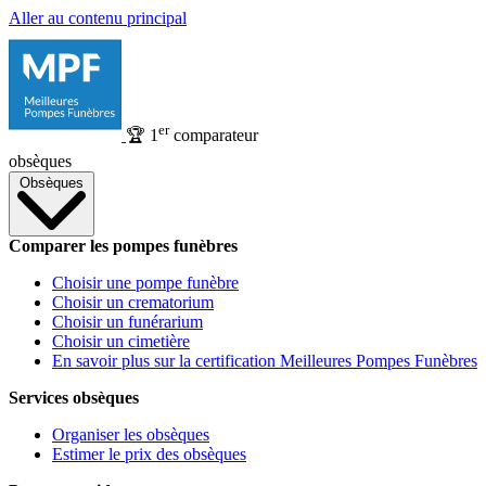
Aller au contenu principal
er
🏆
1
comparateur
obsèques
Obsèques
Comparer les pompes funèbres
Choisir une pompe funèbre
Choisir un crematorium
Choisir un funérarium
Choisir un cimetière
En savoir plus sur la certification Meilleures Pompes Funèbres
Services obsèques
Organiser les obsèques
Estimer le prix des obsèques