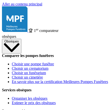
Aller au contenu principal
er
🏆
1
comparateur
obsèques
Obsèques
Comparer les pompes funèbres
Choisir une pompe funèbre
Choisir un crematorium
Choisir un funérarium
Choisir un cimetière
En savoir plus sur la certification Meilleures Pompes Funèbres
Services obsèques
Organiser les obsèques
Estimer le prix des obsèques