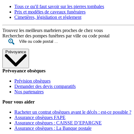
Tous ce qu'il faut savoir sur les pierres tombales
Prix et modèles de caveaux funéraires
Cimetières, législiation et réglement
Trouvez les meilleurs marbriers proches de chez vous
Rechercher des pompes funèbres par ville ou code postal
Prévoyance
Prévoyance obsèques
Prévision obsèques
Demander des devis comparatifs
Nos partenaires
Pour vous aider
Racheter un contrat obsèques avant le décès : est-ce possible ?
Assurance obsèques FAPE
Assurance obsèques : CAISSE D’EPARGNE
Assurance obsèques : La Banque postale