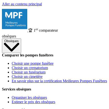
Aller au contenu principal
er
🏆
1
comparateur
obsèques
Obsèques
Comparer les pompes funèbres
Choisir une pompe funèbre
Choisir un crematorium
Choisir un funérarium
Choisir un cimetière
En savoir plus sur la certification Meilleures Pompes Funèbres
Services obsèques
Organiser les obsèques
Estimer le prix des obsèques