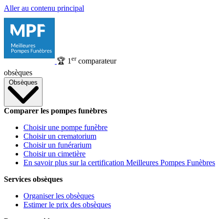
Aller au contenu principal
er
🏆
1
comparateur
obsèques
Obsèques
Comparer les pompes funèbres
Choisir une pompe funèbre
Choisir un crematorium
Choisir un funérarium
Choisir un cimetière
En savoir plus sur la certification Meilleures Pompes Funèbres
Services obsèques
Organiser les obsèques
Estimer le prix des obsèques