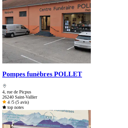
Pompes funèbres POLLET
4, rue de Picpus
26240 Saint-Vallier
4
/5
(5 avis)
top notes