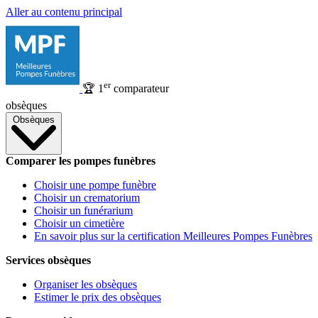
Aller au contenu principal
er
🏆
1
comparateur
obsèques
Obsèques
Comparer les pompes funèbres
Choisir une pompe funèbre
Choisir un crematorium
Choisir un funérarium
Choisir un cimetière
En savoir plus sur la certification Meilleures Pompes Funèbres
Services obsèques
Organiser les obsèques
Estimer le prix des obsèques