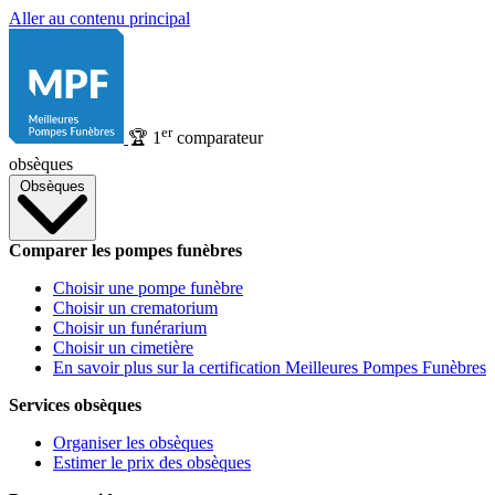
Aller au contenu principal
er
🏆
1
comparateur
obsèques
Obsèques
Comparer les pompes funèbres
Choisir une pompe funèbre
Choisir un crematorium
Choisir un funérarium
Choisir un cimetière
En savoir plus sur la certification Meilleures Pompes Funèbres
Services obsèques
Organiser les obsèques
Estimer le prix des obsèques