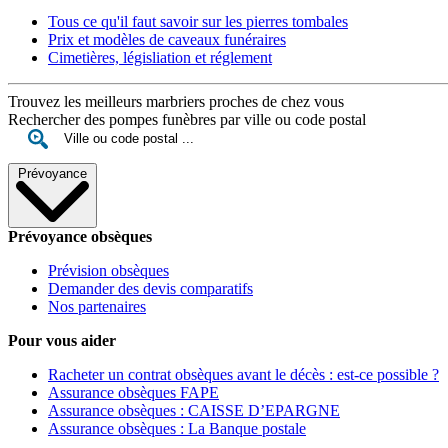
Tous ce qu'il faut savoir sur les pierres tombales
Prix et modèles de caveaux funéraires
Cimetières, législiation et réglement
Trouvez les meilleurs marbriers proches de chez vous
Rechercher des pompes funèbres par ville ou code postal
Prévoyance
Prévoyance obsèques
Prévision obsèques
Demander des devis comparatifs
Nos partenaires
Pour vous aider
Racheter un contrat obsèques avant le décès : est-ce possible ?
Assurance obsèques FAPE
Assurance obsèques : CAISSE D’EPARGNE
Assurance obsèques : La Banque postale