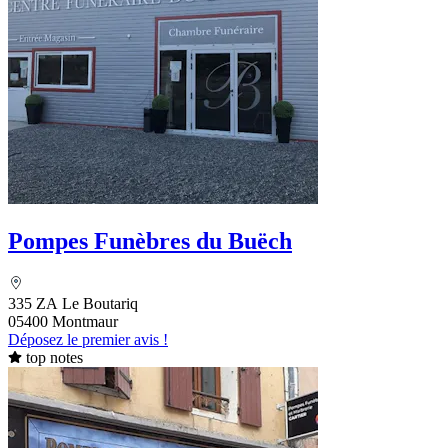
Pompes Funèbres du Buëch
335 ZA Le Boutariq
05400 Montmaur
Déposez le premier avis !
top notes