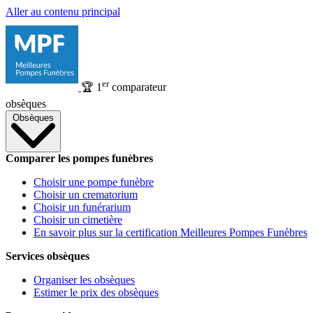
Aller au contenu principal
er
🏆
1
comparateur
obsèques
Obsèques
Comparer les pompes funèbres
Choisir une pompe funèbre
Choisir un crematorium
Choisir un funérarium
Choisir un cimetière
En savoir plus sur la certification Meilleures Pompes Funèbres
Services obsèques
Organiser les obsèques
Estimer le prix des obsèques