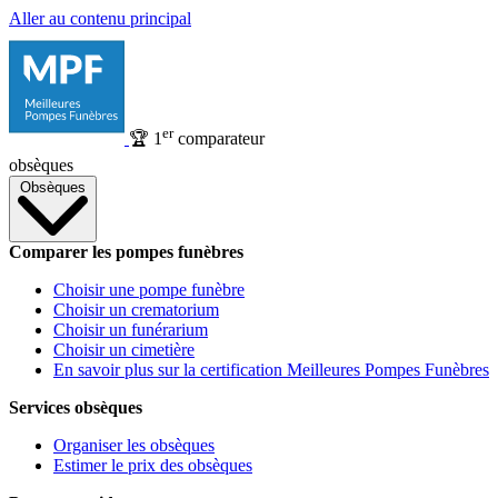
Aller au contenu principal
er
🏆
1
comparateur
obsèques
Obsèques
Comparer les pompes funèbres
Choisir une pompe funèbre
Choisir un crematorium
Choisir un funérarium
Choisir un cimetière
En savoir plus sur la certification Meilleures Pompes Funèbres
Services obsèques
Organiser les obsèques
Estimer le prix des obsèques