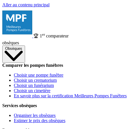
Aller au contenu principal
er
🏆
1
comparateur
obsèques
Obsèques
Comparer les pompes funèbres
Choisir une pompe funèbre
Choisir un crematorium
Choisir un funérarium
Choisir un cimetière
En savoir plus sur la certification Meilleures Pompes Funèbres
Services obsèques
Organiser les obsèques
Estimer le prix des obsèques