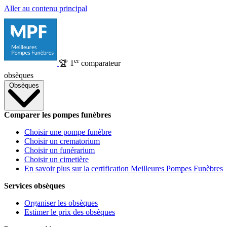
Aller au contenu principal
er
🏆
1
comparateur
obsèques
Obsèques
Comparer les pompes funèbres
Choisir une pompe funèbre
Choisir un crematorium
Choisir un funérarium
Choisir un cimetière
En savoir plus sur la certification Meilleures Pompes Funèbres
Services obsèques
Organiser les obsèques
Estimer le prix des obsèques