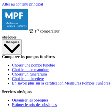
Aller au contenu principal
er
🏆
1
comparateur
obsèques
Obsèques
Comparer les pompes funèbres
Choisir une pompe funèbre
Choisir un crematorium
Choisir un funérarium
Choisir un cimetière
En savoir plus sur la certification Meilleures Pompes Funèbres
Services obsèques
Organiser les obsèques
Estimer le prix des obsèques