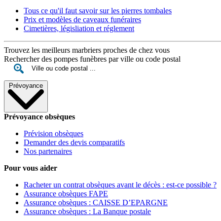
Tous ce qu'il faut savoir sur les pierres tombales
Prix et modèles de caveaux funéraires
Cimetières, législiation et réglement
Trouvez les meilleurs marbriers proches de chez vous
Rechercher des pompes funèbres par ville ou code postal
Prévoyance
Prévoyance obsèques
Prévision obsèques
Demander des devis comparatifs
Nos partenaires
Pour vous aider
Racheter un contrat obsèques avant le décès : est-ce possible ?
Assurance obsèques FAPE
Assurance obsèques : CAISSE D’EPARGNE
Assurance obsèques : La Banque postale