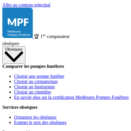
Aller au contenu principal
er
🏆
1
comparateur
obsèques
Obsèques
Comparer les pompes funèbres
Choisir une pompe funèbre
Choisir un crematorium
Choisir un funérarium
Choisir un cimetière
En savoir plus sur la certification Meilleures Pompes Funèbres
Services obsèques
Organiser les obsèques
Estimer le prix des obsèques