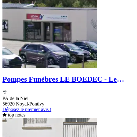
Pompes Funèbres LE BOEDEC - Le
Choix Funéraire
PA de la Niel
56920 Noyal-Pontivy
Déposez le premier avis !
top notes