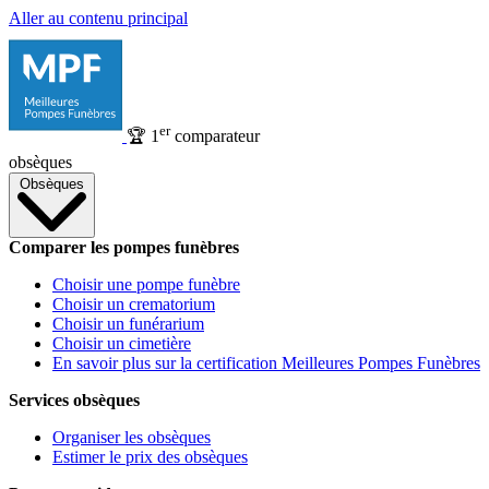
Aller au contenu principal
er
🏆
1
comparateur
obsèques
Obsèques
Comparer les pompes funèbres
Choisir une pompe funèbre
Choisir un crematorium
Choisir un funérarium
Choisir un cimetière
En savoir plus sur la certification Meilleures Pompes Funèbres
Services obsèques
Organiser les obsèques
Estimer le prix des obsèques