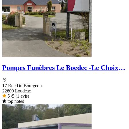
Pompes Funèbres Le Boedec -Le Choix
Funéraire
17 Rue Du Bourgeon
22600 Loudéac
5
/5
(1 avis)
top notes