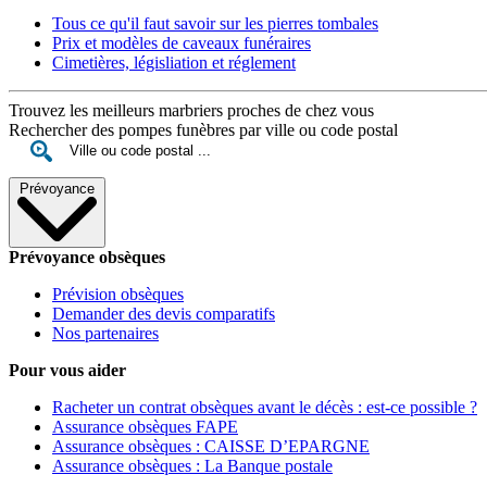
Tous ce qu'il faut savoir sur les pierres tombales
Prix et modèles de caveaux funéraires
Cimetières, législiation et réglement
Trouvez les meilleurs marbriers proches de chez vous
Rechercher des pompes funèbres par ville ou code postal
Prévoyance
Prévoyance obsèques
Prévision obsèques
Demander des devis comparatifs
Nos partenaires
Pour vous aider
Racheter un contrat obsèques avant le décès : est-ce possible ?
Assurance obsèques FAPE
Assurance obsèques : CAISSE D’EPARGNE
Assurance obsèques : La Banque postale