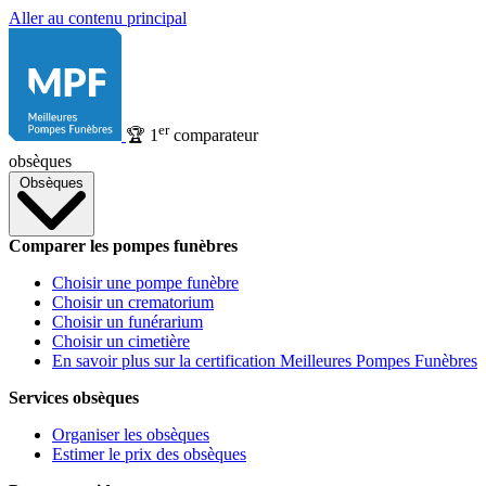
Aller au contenu principal
er
🏆
1
comparateur
obsèques
Obsèques
Comparer les pompes funèbres
Choisir une pompe funèbre
Choisir un crematorium
Choisir un funérarium
Choisir un cimetière
En savoir plus sur la certification Meilleures Pompes Funèbres
Services obsèques
Organiser les obsèques
Estimer le prix des obsèques