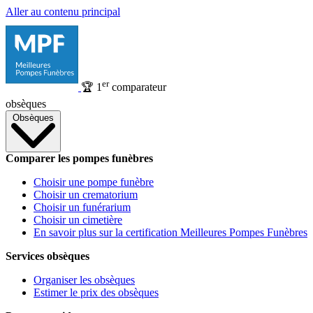
Aller au contenu principal
er
🏆
1
comparateur
obsèques
Obsèques
Comparer les pompes funèbres
Choisir une pompe funèbre
Choisir un crematorium
Choisir un funérarium
Choisir un cimetière
En savoir plus sur la certification Meilleures Pompes Funèbres
Services obsèques
Organiser les obsèques
Estimer le prix des obsèques