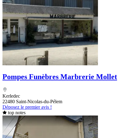
Pompes Funèbres Marbrerie Mollet
Kerledec
22480 Saint-Nicolas-du-Pélem
Déposez le premier avis !
top notes