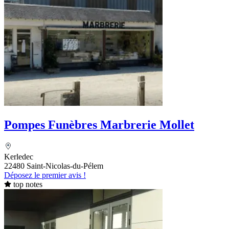
Pompes Funèbres Marbrerie Mollet
Kerledec
22480 Saint-Nicolas-du-Pélem
Déposez le premier avis !
top notes