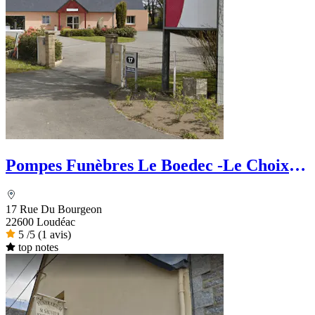
Pompes Funèbres Le Boedec -Le Choix
Funéraire
17 Rue Du Bourgeon
22600 Loudéac
5
/5
(1 avis)
top notes