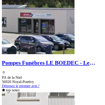
Pompes Funèbres LE BOEDEC - Le
Choix Funéraire
PA de la Niel
56920 Noyal-Pontivy
Déposez le premier avis !
top notes