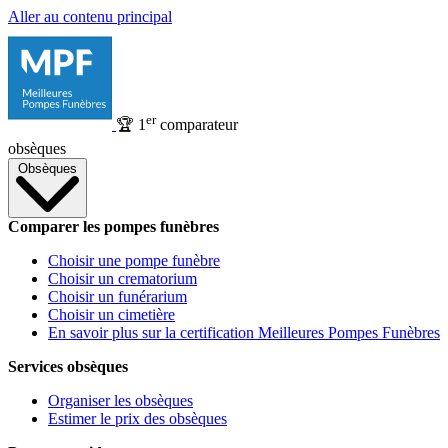
Aller au contenu principal
er
🏆
1
comparateur
obsèques
Obsèques
Comparer les pompes funèbres
Choisir une pompe funèbre
Choisir un crematorium
Choisir un funérarium
Choisir un cimetière
En savoir plus sur la certification Meilleures Pompes Funèbres
Services obsèques
Organiser les obsèques
Estimer le prix des obsèques