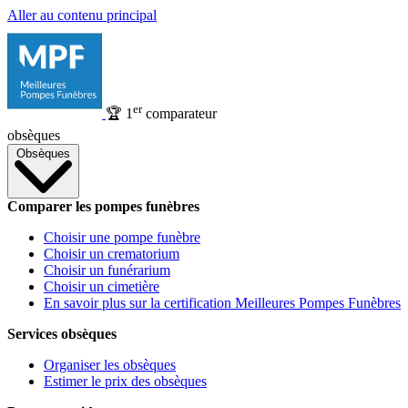
Aller au contenu principal
er
🏆
1
comparateur
obsèques
Obsèques
Comparer les pompes funèbres
Choisir une pompe funèbre
Choisir un crematorium
Choisir un funérarium
Choisir un cimetière
En savoir plus sur la certification Meilleures Pompes Funèbres
Services obsèques
Organiser les obsèques
Estimer le prix des obsèques