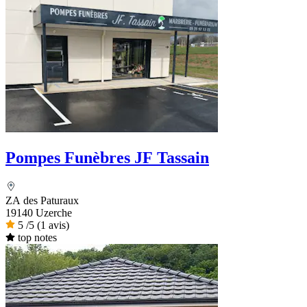
Pompes Funèbres JF Tassain
ZA des Paturaux
19140 Uzerche
5
/5
(1 avis)
top notes