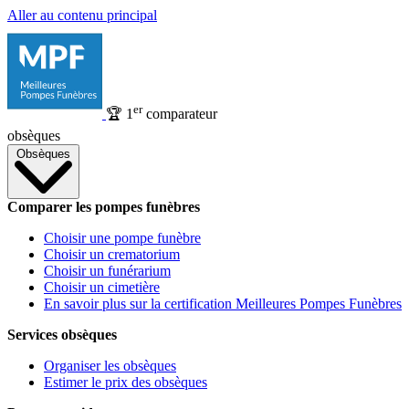
Aller au contenu principal
er
🏆
1
comparateur
obsèques
Obsèques
Comparer les pompes funèbres
Choisir une pompe funèbre
Choisir un crematorium
Choisir un funérarium
Choisir un cimetière
En savoir plus sur la certification Meilleures Pompes Funèbres
Services obsèques
Organiser les obsèques
Estimer le prix des obsèques