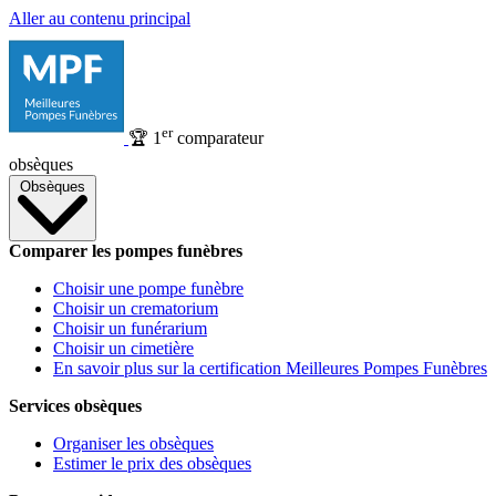
Aller au contenu principal
er
🏆
1
comparateur
obsèques
Obsèques
Comparer les pompes funèbres
Choisir une pompe funèbre
Choisir un crematorium
Choisir un funérarium
Choisir un cimetière
En savoir plus sur la certification Meilleures Pompes Funèbres
Services obsèques
Organiser les obsèques
Estimer le prix des obsèques