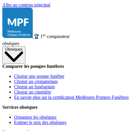
Aller au contenu principal
er
🏆
1
comparateur
obsèques
Obsèques
Comparer les pompes funèbres
Choisir une pompe funèbre
Choisir un crematorium
Choisir un funérarium
Choisir un cimetière
En savoir plus sur la certification Meilleures Pompes Funèbres
Services obsèques
Organiser les obsèques
Estimer le prix des obsèques