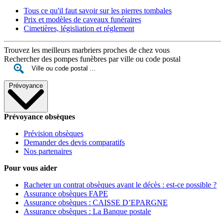
Tous ce qu'il faut savoir sur les pierres tombales
Prix et modèles de caveaux funéraires
Cimetières, législiation et réglement
Trouvez les meilleurs marbriers proches de chez vous
Rechercher des pompes funèbres par ville ou code postal
Prévoyance
Prévoyance obsèques
Prévision obsèques
Demander des devis comparatifs
Nos partenaires
Pour vous aider
Racheter un contrat obsèques avant le décès : est-ce possible ?
Assurance obsèques FAPE
Assurance obsèques : CAISSE D’EPARGNE
Assurance obsèques : La Banque postale