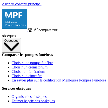
Aller au contenu principal
er
🏆
1
comparateur
obsèques
Obsèques
Comparer les pompes funèbres
Choisir une pompe funèbre
Choisir un crematorium
Choisir un funérarium
Choisir un cimetière
En savoir plus sur la certification Meilleures Pompes Funèbres
Services obsèques
Organiser les obsèques
Estimer le prix des obsèques