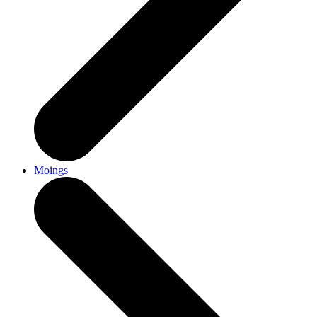
Moings