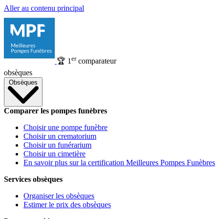
Aller au contenu principal
er
🏆
1
comparateur
obsèques
Obsèques
Comparer les pompes funèbres
Choisir une pompe funèbre
Choisir un crematorium
Choisir un funérarium
Choisir un cimetière
En savoir plus sur la certification Meilleures Pompes Funèbres
Services obsèques
Organiser les obsèques
Estimer le prix des obsèques