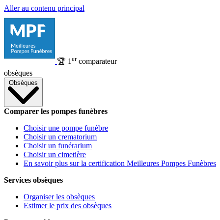
Aller au contenu principal
er
🏆
1
comparateur
obsèques
Obsèques
Comparer les pompes funèbres
Choisir une pompe funèbre
Choisir un crematorium
Choisir un funérarium
Choisir un cimetière
En savoir plus sur la certification Meilleures Pompes Funèbres
Services obsèques
Organiser les obsèques
Estimer le prix des obsèques