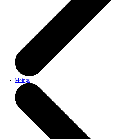
Moings