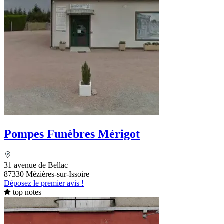
Pompes Funèbres Mérigot
31 avenue de Bellac
87330 Mézières-sur-Issoire
Déposez le premier avis !
top notes