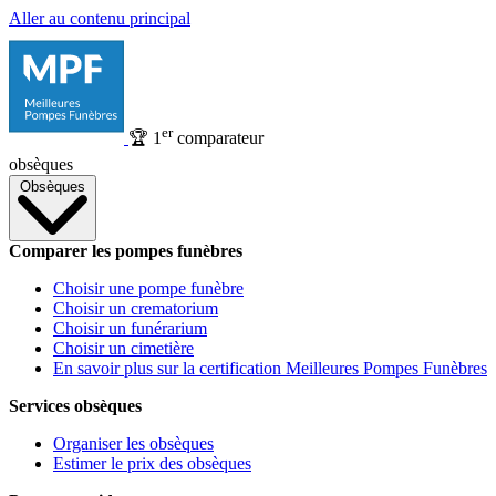
Aller au contenu principal
er
🏆
1
comparateur
obsèques
Obsèques
Comparer les pompes funèbres
Choisir une pompe funèbre
Choisir un crematorium
Choisir un funérarium
Choisir un cimetière
En savoir plus sur la certification Meilleures Pompes Funèbres
Services obsèques
Organiser les obsèques
Estimer le prix des obsèques