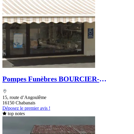
Pompes Funèbres BOURCIER-
DUMONTET
15, route d’Angoulême
16150 Chabanais
Déposez le premier avis !
top notes