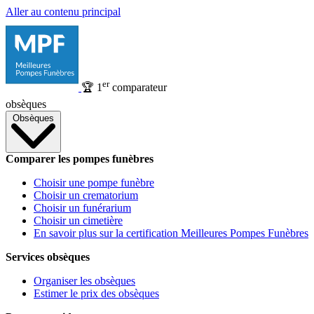
Aller au contenu principal
er
🏆
1
comparateur
obsèques
Obsèques
Comparer les pompes funèbres
Choisir une pompe funèbre
Choisir un crematorium
Choisir un funérarium
Choisir un cimetière
En savoir plus sur la certification Meilleures Pompes Funèbres
Services obsèques
Organiser les obsèques
Estimer le prix des obsèques