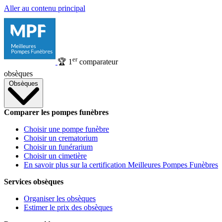
Aller au contenu principal
er
🏆
1
comparateur
obsèques
Obsèques
Comparer les pompes funèbres
Choisir une pompe funèbre
Choisir un crematorium
Choisir un funérarium
Choisir un cimetière
En savoir plus sur la certification Meilleures Pompes Funèbres
Services obsèques
Organiser les obsèques
Estimer le prix des obsèques