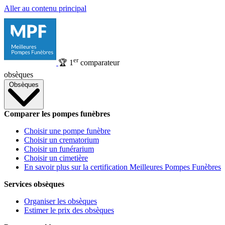
Aller au contenu principal
er
🏆
1
comparateur
obsèques
Obsèques
Comparer les pompes funèbres
Choisir une pompe funèbre
Choisir un crematorium
Choisir un funérarium
Choisir un cimetière
En savoir plus sur la certification Meilleures Pompes Funèbres
Services obsèques
Organiser les obsèques
Estimer le prix des obsèques