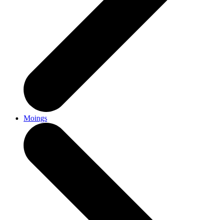
Moings