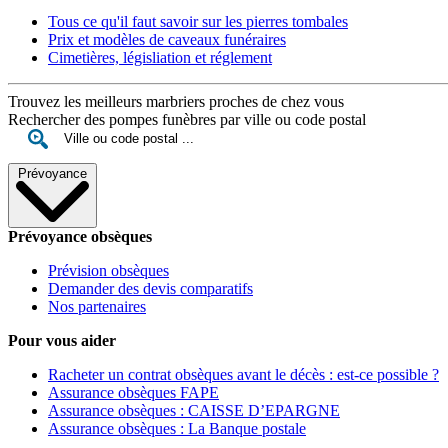
Tous ce qu'il faut savoir sur les pierres tombales
Prix et modèles de caveaux funéraires
Cimetières, législiation et réglement
Trouvez les meilleurs marbriers proches de chez vous
Rechercher des pompes funèbres par ville ou code postal
Prévoyance
Prévoyance obsèques
Prévision obsèques
Demander des devis comparatifs
Nos partenaires
Pour vous aider
Racheter un contrat obsèques avant le décès : est-ce possible ?
Assurance obsèques FAPE
Assurance obsèques : CAISSE D’EPARGNE
Assurance obsèques : La Banque postale