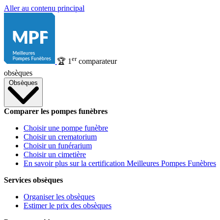
Aller au contenu principal
er
🏆
1
comparateur
obsèques
Obsèques
Comparer les pompes funèbres
Choisir une pompe funèbre
Choisir un crematorium
Choisir un funérarium
Choisir un cimetière
En savoir plus sur la certification Meilleures Pompes Funèbres
Services obsèques
Organiser les obsèques
Estimer le prix des obsèques