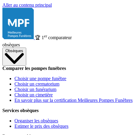
Aller au contenu principal
er
🏆
1
comparateur
obsèques
Obsèques
Comparer les pompes funèbres
Choisir une pompe funèbre
Choisir un crematorium
Choisir un funérarium
Choisir un cimetière
En savoir plus sur la certification Meilleures Pompes Funèbres
Services obsèques
Organiser les obsèques
Estimer le prix des obsèques