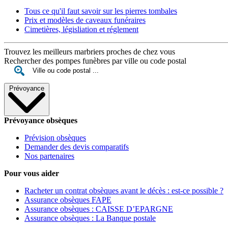
Tous ce qu'il faut savoir sur les pierres tombales
Prix et modèles de caveaux funéraires
Cimetières, législiation et réglement
Trouvez les meilleurs marbriers proches de chez vous
Rechercher des pompes funèbres par ville ou code postal
Prévoyance
Prévoyance obsèques
Prévision obsèques
Demander des devis comparatifs
Nos partenaires
Pour vous aider
Racheter un contrat obsèques avant le décès : est-ce possible ?
Assurance obsèques FAPE
Assurance obsèques : CAISSE D’EPARGNE
Assurance obsèques : La Banque postale