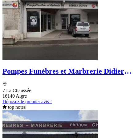
Pompes Funèbres et Marbrerie Didier
Dupuy - PFG
7 La Chaussée
16140 Aigre
Déposez le premier avis !
top notes