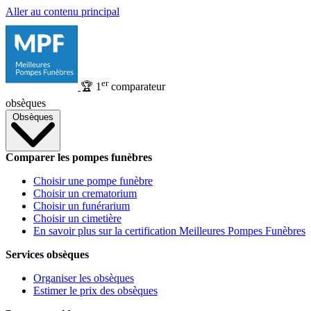
Aller au contenu principal
er
🏆
1
comparateur
obsèques
Obsèques
Comparer les pompes funèbres
Choisir une pompe funèbre
Choisir un crematorium
Choisir un funérarium
Choisir un cimetière
En savoir plus sur la certification Meilleures Pompes Funèbres
Services obsèques
Organiser les obsèques
Estimer le prix des obsèques