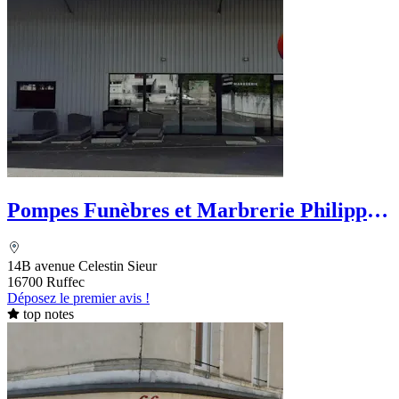
Pompes Funèbres et Marbrerie Philippe
Chevallier - PFG
14B avenue Celestin Sieur
16700 Ruffec
Déposez le premier avis !
top notes