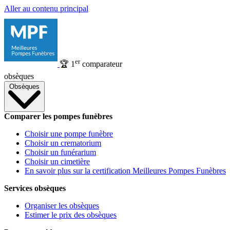
Aller au contenu principal
er
🏆
1
comparateur
obsèques
Obsèques
Comparer les pompes funèbres
Choisir une pompe funèbre
Choisir un crematorium
Choisir un funérarium
Choisir un cimetière
En savoir plus sur la certification Meilleures Pompes Funèbres
Services obsèques
Organiser les obsèques
Estimer le prix des obsèques