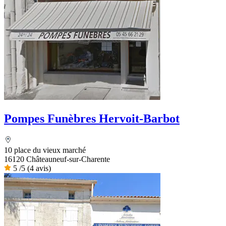
Pompes Funèbres Hervoit-Barbot
10 place du vieux marché
16120 Châteauneuf-sur-Charente
5
/5
(4 avis)