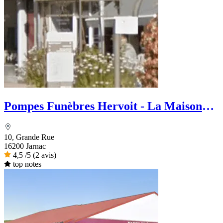
Pompes Funèbres Hervoit - La Maison
des Obsèques
10, Grande Rue
16200 Jarnac
4,5
/5
(2 avis)
top notes