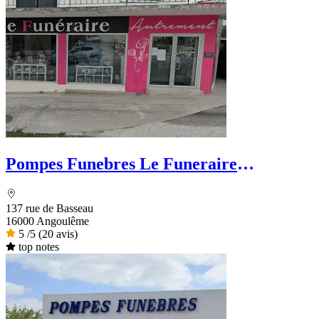
Pompes Funebres Le Funeraire
Autrement
137 rue de Basseau
16000 Angoulême
5
/5
(20 avis)
top notes