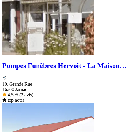
Pompes Funèbres Hervoit - La Maison
des Obsèques
10, Grande Rue
16200 Jarnac
4,5
/5
(2 avis)
top notes