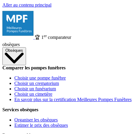
Aller au contenu principal
er
🏆
1
comparateur
obsèques
Obsèques
Comparer les pompes funèbres
Choisir une pompe funèbre
Choisir un crematorium
Choisir un funérarium
Choisir un cimetière
En savoir plus sur la certification Meilleures Pompes Funèbres
Services obsèques
Organiser les obsèques
Estimer le prix des obsèques