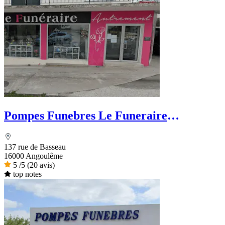
Pompes Funebres Le Funeraire
Autrement
137 rue de Basseau
16000 Angoulême
5
/5
(20 avis)
top notes