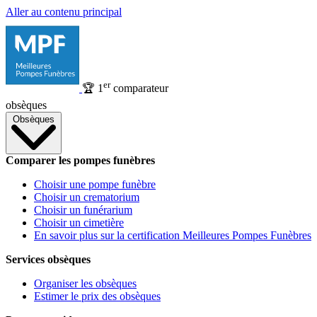
Aller au contenu principal
er
🏆
1
comparateur
obsèques
Obsèques
Comparer les pompes funèbres
Choisir une pompe funèbre
Choisir un crematorium
Choisir un funérarium
Choisir un cimetière
En savoir plus sur la certification Meilleures Pompes Funèbres
Services obsèques
Organiser les obsèques
Estimer le prix des obsèques