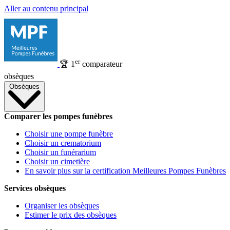
Aller au contenu principal
er
🏆
1
comparateur
obsèques
Obsèques
Comparer les pompes funèbres
Choisir une pompe funèbre
Choisir un crematorium
Choisir un funérarium
Choisir un cimetière
En savoir plus sur la certification Meilleures Pompes Funèbres
Services obsèques
Organiser les obsèques
Estimer le prix des obsèques