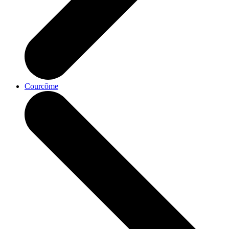
Courcôme