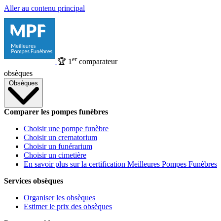
Aller au contenu principal
er
🏆
1
comparateur
obsèques
Obsèques
Comparer les pompes funèbres
Choisir une pompe funèbre
Choisir un crematorium
Choisir un funérarium
Choisir un cimetière
En savoir plus sur la certification Meilleures Pompes Funèbres
Services obsèques
Organiser les obsèques
Estimer le prix des obsèques