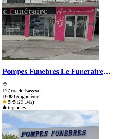
Pompes Funebres Le Funeraire
Autrement
137 rue de Basseau
16000 Angoulême
5
/5
(20 avis)
top notes