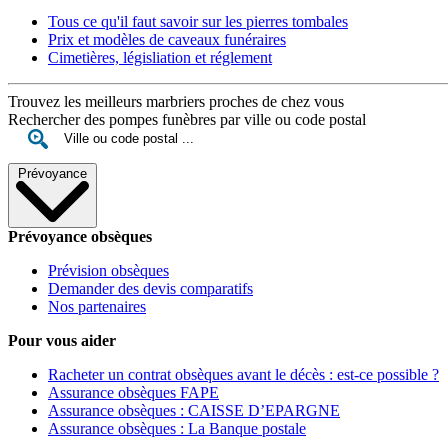
Tous ce qu'il faut savoir sur les pierres tombales
Prix et modèles de caveaux funéraires
Cimetières, législiation et réglement
Trouvez les meilleurs marbriers proches de chez vous
Rechercher des pompes funèbres par ville ou code postal
Prévoyance
Prévoyance obsèques
Prévision obsèques
Demander des devis comparatifs
Nos partenaires
Pour vous aider
Racheter un contrat obsèques avant le décès : est-ce possible ?
Assurance obsèques FAPE
Assurance obsèques : CAISSE D’EPARGNE
Assurance obsèques : La Banque postale