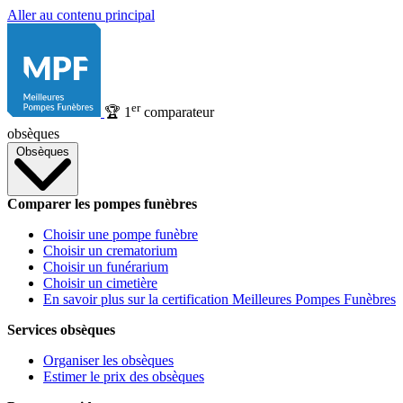
Aller au contenu principal
er
🏆
1
comparateur
obsèques
Obsèques
Comparer les pompes funèbres
Choisir une pompe funèbre
Choisir un crematorium
Choisir un funérarium
Choisir un cimetière
En savoir plus sur la certification Meilleures Pompes Funèbres
Services obsèques
Organiser les obsèques
Estimer le prix des obsèques