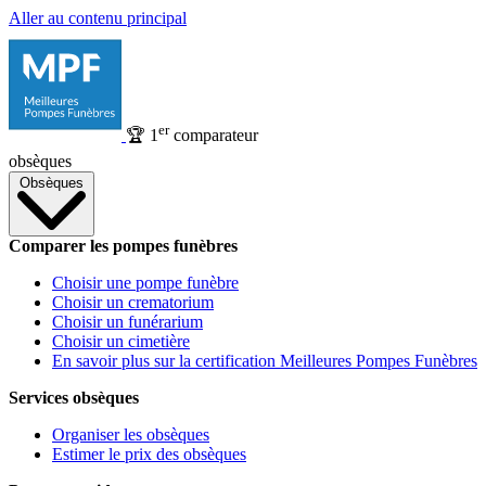
Aller au contenu principal
er
🏆
1
comparateur
obsèques
Obsèques
Comparer les pompes funèbres
Choisir une pompe funèbre
Choisir un crematorium
Choisir un funérarium
Choisir un cimetière
En savoir plus sur la certification Meilleures Pompes Funèbres
Services obsèques
Organiser les obsèques
Estimer le prix des obsèques